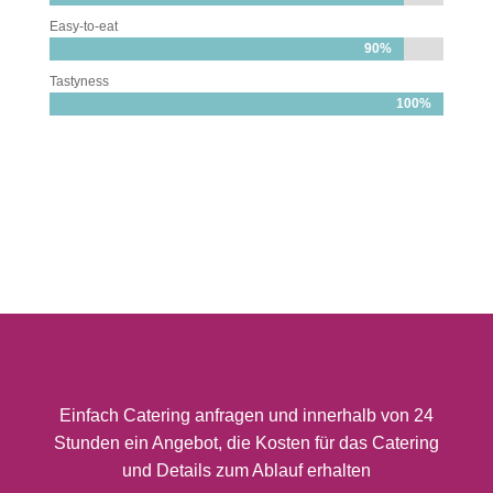
Easy-to-eat
90%
90%
Tastyness
100%
100%
Einfach Catering anfragen und innerhalb von 24
Stunden ein Angebot, die Kosten für das Catering
und Details zum Ablauf erhalten